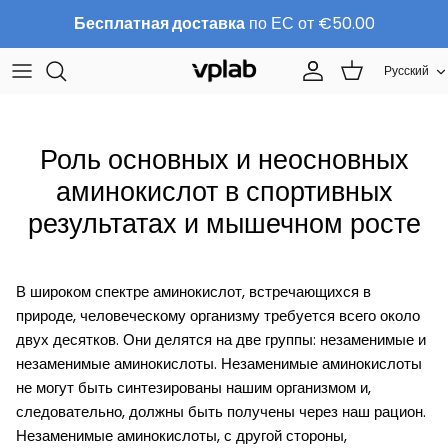
Перейти
Бесплатная доставка
по ЕС от €50.00
к
содержанию
Язык
Русский
КОМПЛЕКТЫ
О нас
Спортивное питание
Команда
Роль основных и неосновных
Протеин
ВАКАНСИИ
аминокислот в спортивных
результатах и мышечном росте
Для красоты
Контакты
Биодобавки
Стать дистрибьютором
В широком спектре аминокислот, встречающихся в
природе, человеческому организму требуется всего около
двух десятков. Они делятся на две группы: незаменимые и
незаменимые аминокислоты. Незаменимые аминокислоты
не могут быть синтезированы нашим организмом и,
следовательно, должны быть получены через наш рацион.
Незаменимые аминокислоты, с другой стороны,