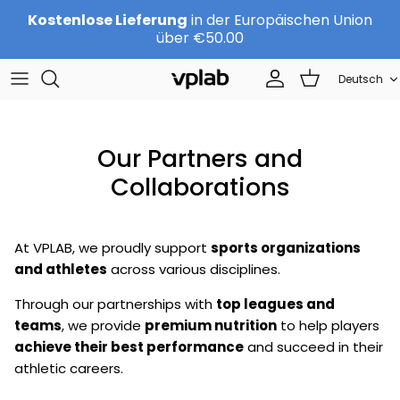
Direkt
Kostenlose Lieferung
in der Europäischen Union
zum
über €50.00
Inhalt
Sprache
SETS
Über uns
Deutsch
Sports nutrition
Team
Our Partners and
Protein
KARRIERE
Collaborations
Beauty
Kontakte
At VPLAB, we proudly support
sports organizations
Nach Marke
Vertriebspartner werden
and athletes
across various disciplines.
Through our partnerships with
top leagues and
teams
, we provide
premium nutrition
to help players
achieve their best performance
and succeed in their
athletic careers.