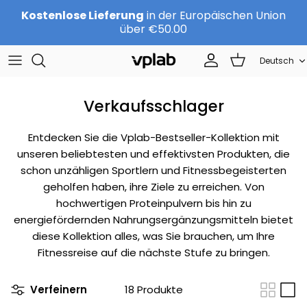
Direkt
Kostenlose Lieferung
in der Europäischen Union
zum
über €50.00
Inhalt
Sprache
SETS
Über uns
Deutsch
Sports nutrition
Team
Verkaufsschlager
Protein
KARRIERE
Entdecken Sie die Vplab-Bestseller-Kollektion mit
unseren beliebtesten und effektivsten Produkten, die
Beauty
Kontakte
schon unzähligen Sportlern und Fitnessbegeisterten
geholfen haben, ihre Ziele zu erreichen. Von
Nach Marke
Vertriebspartner werden
hochwertigen Proteinpulvern bis hin zu
energiefördernden Nahrungsergänzungsmitteln bietet
diese Kollektion alles, was Sie brauchen, um Ihre
Fitnessreise auf die nächste Stufe zu bringen.
Verfeinern
18 Produkte