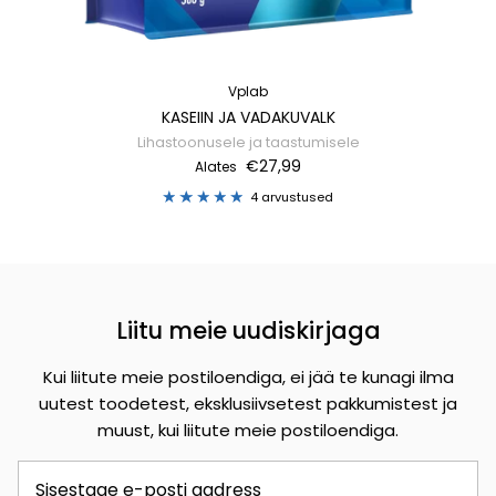
Vplab
KASEIIN JA VADAKUVALK
Lihastoonusele ja taastumisele
€27,99
Alates
4 arvustused
Liitu meie uudiskirjaga
Kui liitute meie postiloendiga, ei jää te kunagi ilma
uutest toodetest, eksklusiivsetest pakkumistest ja
muust, kui liitute meie postiloendiga.