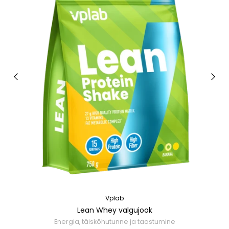
Vplab
Lean Whey valgujook
Energia, täiskõhutunne ja taastumine