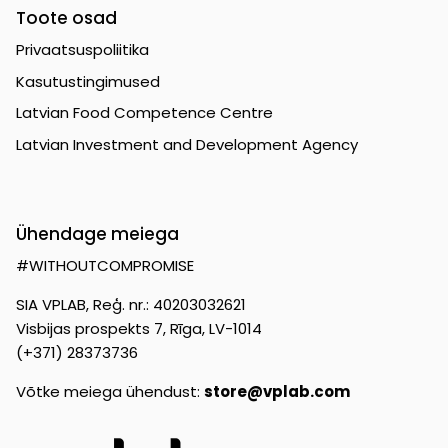
Toote osad
Privaatsuspoliitika
Kasutustingimused
Latvian Food Competence Centre
Latvian Investment and Development Agency
Ühendage meiega
#WITHOUTCOMPROMISE
SIA VPLAB, Reģ. nr.: 40203032621
Visbijas prospekts 7, Rīga, LV-1014
(+371) 28373736
Võtke meiega ühendust:
store@vplab.com