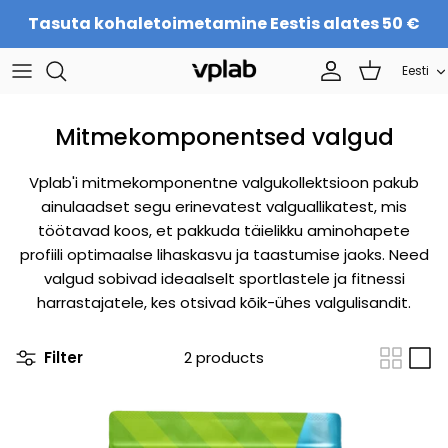
Skip
Tasuta kohaletoimetamine Eestis alates 50 €
to
content
Langu
Eesti
EESMÄRGIKOMPLEKTID
Meist
Sporditoitumine
Meeskond
Mitmekomponentsed valgud
Proteiin
KARJÄÄR
Vplab'i mitmekomponentne valgukollektsioon pakub
ainulaadset segu erinevatest valguallikatest, mis
Ilule
Kontaktid
töötavad koos, et pakkuda täielikku aminohapete
profiili optimaalse lihaskasvu ja taastumise jaoks. Need
Toidulisandid
Hakka edasimüüjaks
valgud sobivad ideaalselt sportlastele ja fitnessi
harrastajatele, kes otsivad kõik-ühes valgulisandit.
Filter
2 products