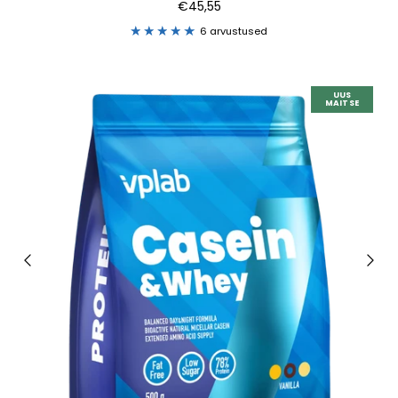
€45,55
6 arvustused
UUS
MAITSE