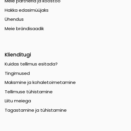
Meie partnerid ja koostöö
Hakka edasimüüjaks
Ühendus
Meie brändisaadik
Klienditugi
Kuidas tellimus esitada?
Tingimused
Maksmine ja kohaletoimetamine
Tellimuse tühistamine
Liitu meiega
Tagastamine ja tühistamine