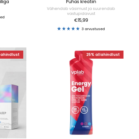
lliga
Puhas kreatiin
Vähendab väsimust ja suurendab
vastupidavust
sed
€15,99
3 arvustused
lahindlust
25% allahindlust