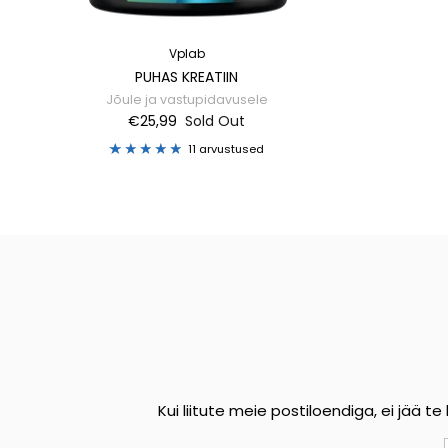
Vplab
PUHAS KREATIIN
Jõule ja vastupidavusele
€25,99
Sold Out
11 arvustused
Kui liitute meie postiloendiga, ei jää t