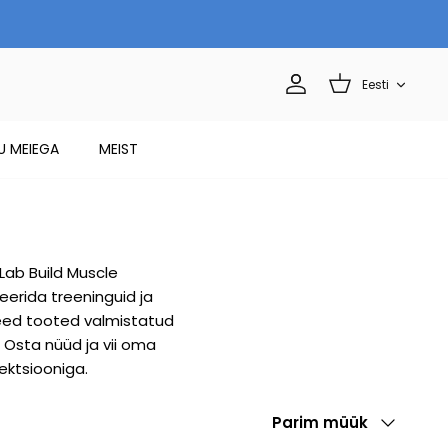
Language
Eesti
Account
Cart
TU MEIEGA
MEIST
Lab Build Muscle
eerida treeninguid ja
need tooted valmistatud
 Osta nüüd ja vii oma
ektsiooniga.
Sort
Parim müük
by