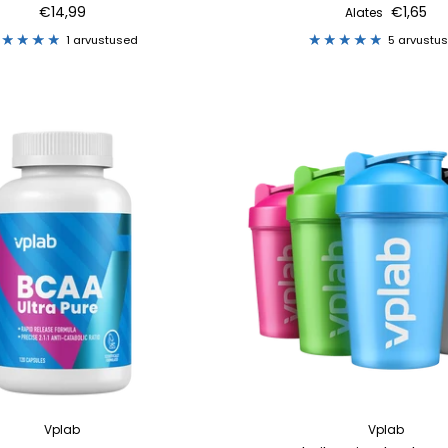
€14,99
€1,65
Alates
1 arvustused
5 arvustu
Vplab
Vplab