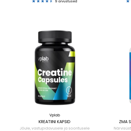
9 arvustused
Vplab
KREATIINI KAPSID
ZMA 
Jõule, vastupidavusele ja sooritusele
Närvisüs