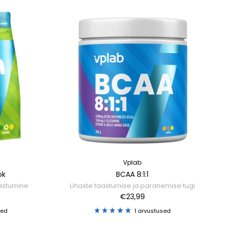
Vplab
ok
BCAA 8:1:1
aastumine
Lihaste taastumise ja paranemise tugi
€23,99
sed
1 arvustused