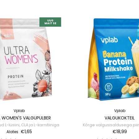
UUS
MAITSE
Vplab
Vplab
A WOMEN'S VALGUPULBER
VALGUKOKTEIL
L-lüsiini, CLA ja L-karnitiiniga
Kõrge valgusisaldusega pii
€1,65
€18,99
Alates