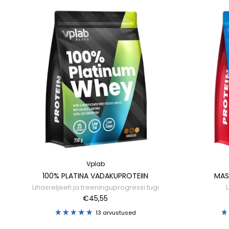
Vplab
100% PLATINA VADAKUPROTEIIN
MAS
Lihasreljeefi ja treeninguprogressi tugi
€45,55
13 arvustused