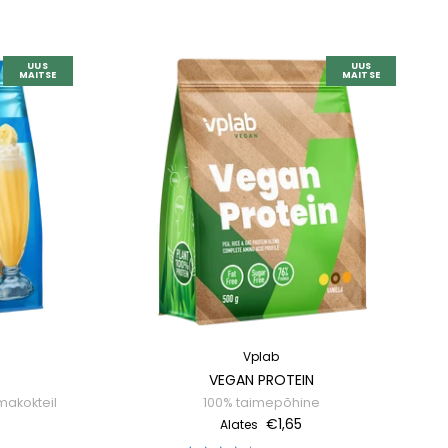
UUS
UUS
MAITSE
MAITSE
Vplab
VEGAN PROTEIN
makokteil
100% taimepõhine
€1,65
Alates