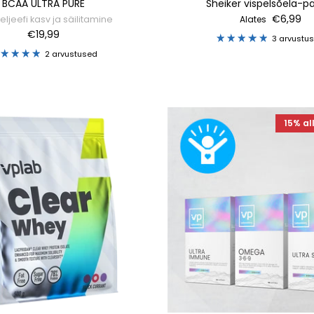
BCAA ULTRA PURE
Sheiker vispelsõela-pa
€6,99
eljeefi kasv ja säilitamine
Alates
€19,99
3 arvustu
2 arvustused
15% al