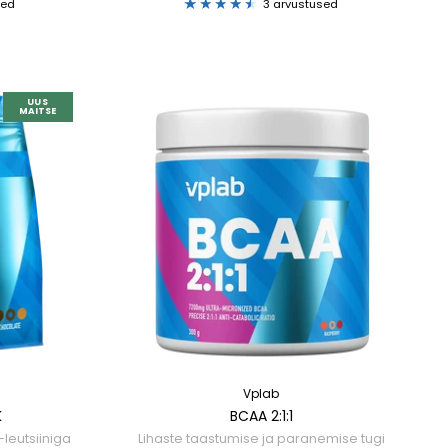
sed
3 arvustused
UUS
MAITSE
Vplab
K
BCAA 2:1:1
-leutsiiniga
Lihaste taastumise ja paranemise tugi