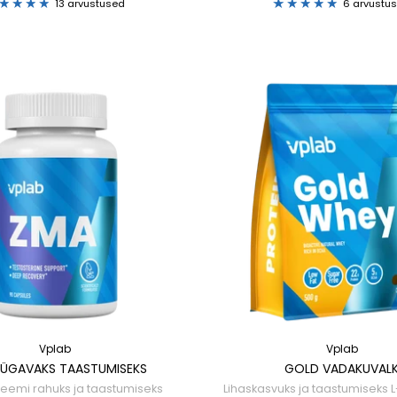
13 arvustused
6 arvustu
Vplab
Vplab
SÜGAVAKS TAASTUMISEKS
GOLD VADAKUVAL
teemi rahuks ja taastumiseks
Lihaskasvuks ja taastumiseks L