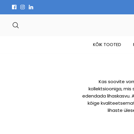
Skip
to
content
Search
KÕIK TOOTED
Kas soovite vor
kollektsiooniga, mis
edendada lihaskasvu. A
kõige kvaliteetsemat
lihaste üle