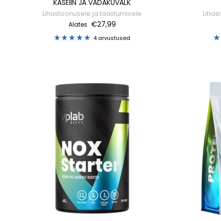
KASEIIN JA VADAKUVALK
Lihastoonusele ja taastumisele
Lihasr
€27,99
Alates
4 arvustused