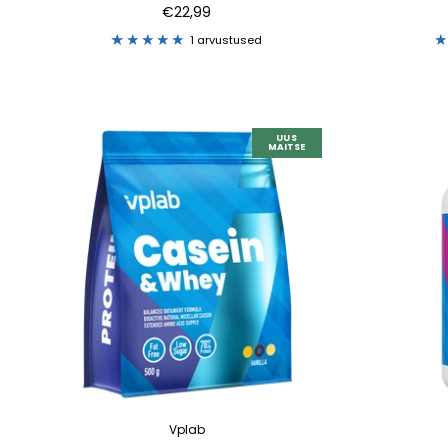
€22,99
1 arvustused
UUS
MAITSE
Vplab