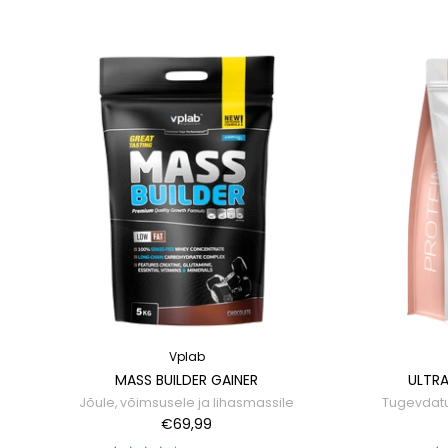
Vplab
MASS BUILDER GAINER
ULTR
Jõule, võimsusele ja lihasmassile
Tugevdatud 
€69,99