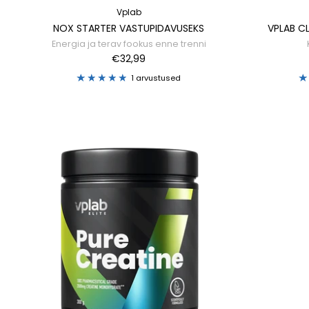
Vplab
NOX STARTER VASTUPIDAVUSEKS
VPLAB CL
Energia ja terav fookus enne trenni
€32,99
1 arvustused