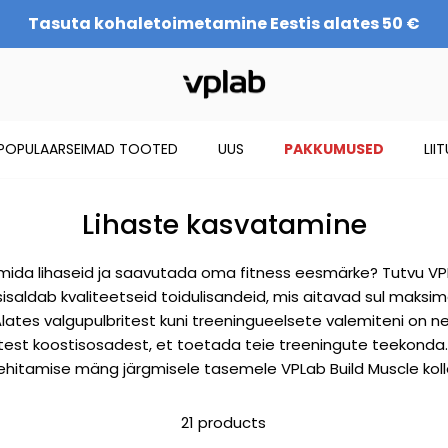
Tasuta kohaletoimetamine Eestis alates 50 €
POPULAARSEIMAD TOOTED
UUS
PAKKUMUSED
LII
Lihaste kasvatamine
mida lihaseid ja saavutada oma fitness eesmärke? Tutvu VP
 sisaldab kvaliteetseid toidulisandeid, mis aitavad sul maksim
lates valgupulbritest kuni treeningueelsete valemiteni on 
est koostisosadest, et toetada teie treeningute teekonda.
sehitamise mäng järgmisele tasemele VPLab Build Muscle koll
21 products