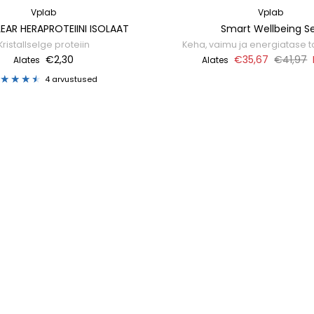
Vplab
Vplab
EAR HERAPROTEIINI ISOLAAT
Smart Wellbeing S
Kristallselge proteiin
Keha, vaimu ja energiatase 
€2,30
€35,67
€41,97
Alates
Alates
4 arvustused