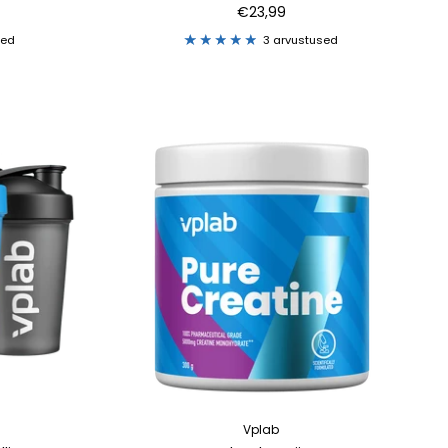
€23,99
sed
3 arvustused
Vplab