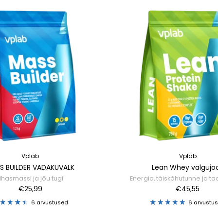
Vplab
Vplab
S BUILDER VADAKUVALK
Lean Whey valgujo
Lihasmassi ja jõu tugi
Energia, täiskõhutunne ja t
€25,99
€45,55
6 arvustused
6 arvustu