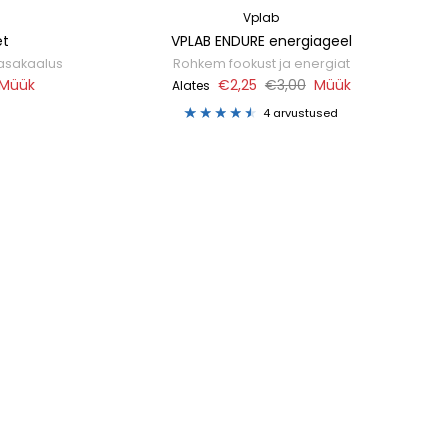
Vplab
et
VPLAB ENDURE energiageel
tasakaalus
Rohkem fookust ja energiat
Müük
€2,25
€3,00
Müük
Alates
4 arvustused