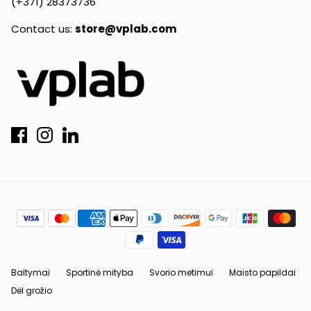
(+371) 28373736
Contact us:
store@vplab.com
Baltymai
Sportinė mityba
Svorio metimui
Maisto papildai
Dėl grožio