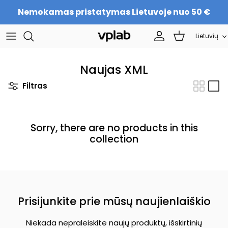
Skip
Nemokamas pristatymas Lietuvoje nuo 50 €
to
content
Language
Lietuvių
SETS
Apie mus
Sportinė mityba
Komanda
Naujas XML
Filtras
Baltymai
Karjera
Grožiui
Kontaktai
Sorry, there are no products in this
collection
Maisto papildai
Tapkite platintoju
Prisijunkite prie mūsų naujienlaiškio
Niekada nepraleiskite naujų produktų, išskirtinių