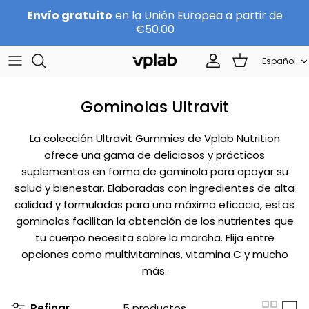
Ir
Envío gratuito
en la Unión Europea a partir de
al
€50.00
contenido
Idioma
SETS
About us
Español
Sports nutrition
Equipo
Gominolas Ultravit
Protein
CARRERA
La colección Ultravit Gummies de Vplab Nutrition
ofrece una gama de deliciosos y prácticos
Beauty
Contactos
suplementos en forma de gominola para apoyar su
salud y bienestar. Elaboradas con ingredientes de alta
Por marca
Become a Distributor
calidad y formuladas para una máxima eficacia, estas
gominolas facilitan la obtención de los nutrientes que
tu cuerpo necesita sobre la marcha. Elija entre
opciones como multivitaminas, vitamina C y mucho
más.
Refinar
5 productos