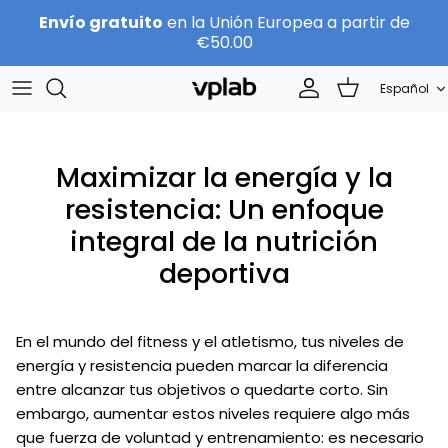
Ir
Envío gratuito
en la Unión Europea a partir de
al
€50.00
contenido
Idioma
SETS
About us
Español
Sports nutrition
Equipo
Maximizar la energía y la
Protein
CARRERA
resistencia: Un enfoque
Beauty
Contactos
integral de la nutrición
deportiva
Por marca
Become a Distributor
En el mundo del fitness y el atletismo, tus niveles de
energía y resistencia pueden marcar la diferencia
entre alcanzar tus objetivos o quedarte corto. Sin
embargo, aumentar estos niveles requiere algo más
que fuerza de voluntad y entrenamiento: es necesario