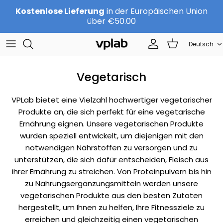
Direkt
Kostenlose Lieferung
in der Europäischen Union
zum
über €50.00
Inhalt
Sprache
SETS
Über uns
Deutsch
Sports nutrition
Team
Vegetarisch
Protein
KARRIERE
VPLab bietet eine Vielzahl hochwertiger vegetarischer
Produkte an, die sich perfekt für eine vegetarische
Beauty
Kontakte
Ernährung eignen. Unsere vegetarischen Produkte
wurden speziell entwickelt, um diejenigen mit den
Nach Marke
Vertriebspartner werden
notwendigen Nährstoffen zu versorgen und zu
unterstützen, die sich dafür entscheiden, Fleisch aus
ihrer Ernährung zu streichen. Von Proteinpulvern bis hin
zu Nahrungsergänzungsmitteln werden unsere
vegetarischen Produkte aus den besten Zutaten
hergestellt, um Ihnen zu helfen, Ihre Fitnessziele zu
erreichen und gleichzeitig einen vegetarischen