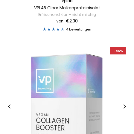
Vplab
VPLAB Clear Molkenproteinisolat
Erfrischend klar – nicht milchig
€2,30
Von
4 bewertungen
-45%