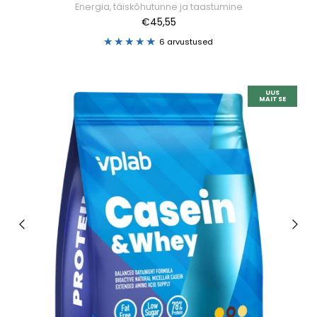
Energia, täiskõhutunne ja taastumine
€45,55
6 arvustused
UUS
MAITSE