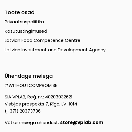
Toote osad
Privaatsuspoliitika
Kasutustingimused
Latvian Food Competence Centre
Latvian Investment and Development Agency
Ühendage meiega
#WITHOUTCOMPROMISE
SIA VPLAB, Reģ. nr.: 40203032621
Visbijas prospekts 7, Rīga, LV-1014
(+371) 28373736
Võtke meiega ühendust:
store@vplab.com