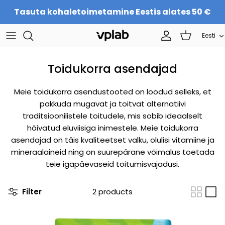
Skip
Tasuta kohaletoimetamine Eestis alates 50 €
to
content
Langu
Eesti
EESMÄRGIKOMPLEKTID
Meist
Sporditoitumine
Meeskond
Toidukorra asendajad
Proteiin
KARJÄÄR
Meie toidukorra asendustooted on loodud selleks, et
pakkuda mugavat ja toitvat alternatiivi
Ilule
Kontaktid
traditsioonilistele toitudele, mis sobib ideaalselt
hõivatud eluviisiga inimestele. Meie toidukorra
Toidulisandid
Hakka edasimüüjaks
asendajad on täis kvaliteetset valku, olulisi vitamiine ja
mineraalaineid ning on suurepärane võimalus toetada
teie igapäevaseid toitumisvajadusi.
Filter
2 products